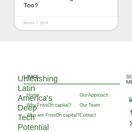
Too?
febrero 7, 2024
LINKS
S
Unleashing
M
Latin
Home
Our Approach
America's
Why FrissOn capital?
Our Team
Deep
Who are FrissOn capital?
Contact
Tech
Potential