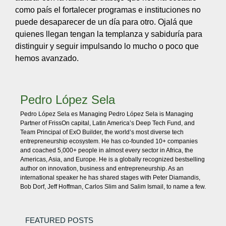
como país el fortalecer programas e instituciones no
puede desaparecer de un día para otro. Ojalá que
quienes llegan tengan la templanza y sabiduría para
distinguir y seguir impulsando lo mucho o poco que
hemos avanzado.
Pedro López Sela
Pedro López Sela es Managing Pedro López Sela is Managing
Partner of FrissOn capital, Latin America’s Deep Tech Fund, and
Team Principal of ExO Builder, the world’s most diverse tech
entrepreneurship ecosystem. He has co-founded 10+ companies
and coached 5,000+ people in almost every sector in Africa, the
Americas, Asia, and Europe. He is a globally recognized bestselling
author on innovation, business and entrepreneurship. As an
international speaker he has shared stages with Peter Diamandis,
Bob Dorf, Jeff Hoffman, Carlos Slim and Salim Ismail, to name a few.
FEATURED POSTS