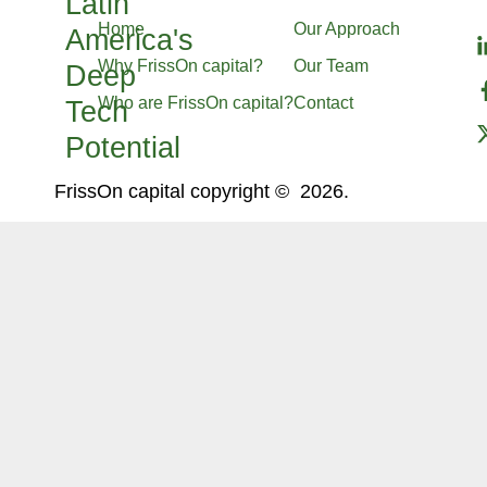
Latin
Home
Our Approach
America's
Why FrissOn capital?
Our Team
Deep
Who are FrissOn capital?
Contact
Tech
Potential
FrissOn capital copyright © 2026.