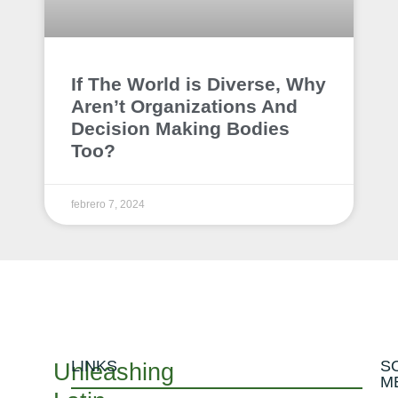
If The World is Diverse, Why
Aren’t Organizations And
Decision Making Bodies
Too?
febrero 7, 2024
LINKS
S
Unleashing
M