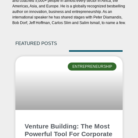
and coached 5,000+ people in almost every sector in Africa, the
Americas, Asia, and Europe. He is a globally recognized bestselling
author on innovation, business and entrepreneurship. As an
international speaker he has shared stages with Peter Diamandis,
Bob Dorf, Jeff Hoffman, Carlos Slim and Salim Ismail, to name a few.
FEATURED POSTS
ENTREPRENEURSHIP
Venture Building: The Most
Powerful Tool For Corporate